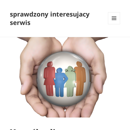
sprawdzony interesujacy
serwis
MENU
I
WIDGETY