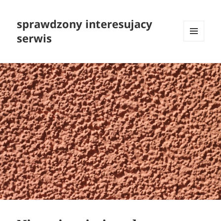
sprawdzony interesujacy
serwis
MENU
I
WIDGETY