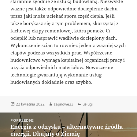
starannie zgodnie ze sztuką budowlaną. Niezwykle
ważne jest także odpowiednie docieplenie dachu
przez jaki może uciekać spora część ciepła. Jeśli
także borykasz się z tym problemem, skorzystaj z
fachowej ekipy remontowej, która pomoże Ci
ocieplić lub naprawić wadliwie docieplony dach.
Wykończenie ścian to również jeden z ważniejszych
etapów podczas wszystkich prac. Współczesne
budownictwo wymaga kapitalnej organizacji pracy i
użycia odpowiednich materiałów. Nowoczesne
technologie gwarantują wykonanie usług
budowlanych dokładnie oraz szybko.
Data
Autor
Kategorie
22 kwietnia 2022
zapnowe33
usługi
publikacji
Nawigacja
POPRZEDNI
wpisu
Energia z odzysku – alternatywne źródła
Poprzedni
energii. Dbajmy o Ziemię
wpis: