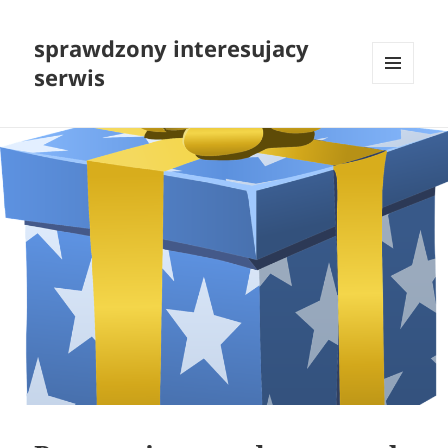
sprawdzony interesujacy
serwis
MENU
I
WIDGETY