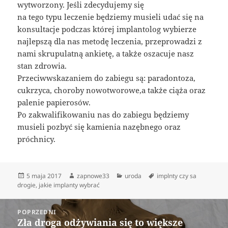
wytworzony. Jeśli zdecydujemy się
na tego typu leczenie będziemy musieli udać się na
konsultacje podczas której implantolog wybierze
najlepszą dla nas metodę leczenia, przeprowadzi z
nami skrupulatną ankietę, a także oszacuje nasz
stan zdrowia.
Przeciwwskazaniem do zabiegu są: paradontoza,
cukrzyca, choroby nowotworowe,a także ciąża oraz
palenie papierosów.
Po zakwalifikowaniu nas do zabiegu będziemy
musieli pozbyć się kamienia nazębnego oraz
próchnicy.
Data
Autor
Kategorie
Tagi
5 maja 2017
zapnowe33
uroda
implnty czy sa
publikacji
drogie
,
jakie implanty wybrać
Nawigacja
POPRZEDNI
wpisu
Zła droga odżywiania się to większe
Poprzedni