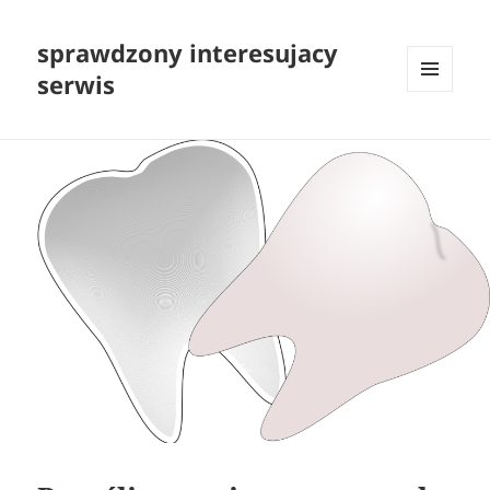
sprawdzony interesujacy
serwis
MENU
I
WIDGETY