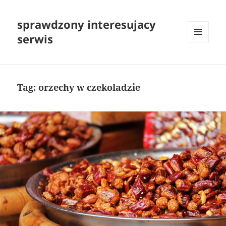
sprawdzony interesujacy
serwis
MENU
I
WIDGETY
Tag:
orzechy w czekoladzie