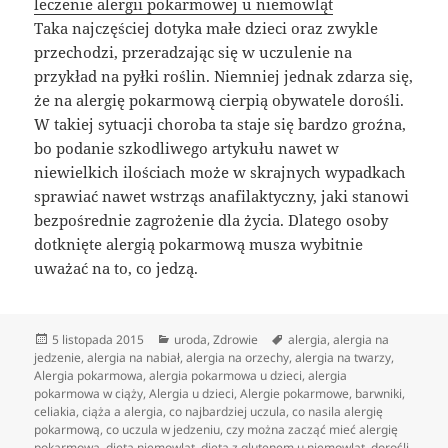
leczenie alergii pokarmowej u niemowląt
Taka najczęściej dotyka małe dzieci oraz zwykle
przechodzi, przeradzając się w uczulenie na
przykład na pyłki roślin. Niemniej jednak zdarza się,
że na alergię pokarmową cierpią obywatele dorośli.
W takiej sytuacji choroba ta staje się bardzo groźna,
bo podanie szkodliwego artykułu nawet w
niewielkich ilościach może w skrajnych wypadkach
sprawiać nawet wstrząs anafilaktyczny, jaki stanowi
bezpośrednie zagrożenie dla życia. Dlatego osoby
dotknięte alergią pokarmową musza wybitnie
uważać na to, co jedzą.
Data
Kategorie
Tagi
5 listopada 2015
uroda
,
Zdrowie
alergia
,
alergia na
publikacji
jedzenie
,
alergia na nabiał
,
alergia na orzechy
,
alergia na twarzy
,
Alergia pokarmowa
,
alergia pokarmowa u dzieci
,
alergia
pokarmowa w ciąży
,
Alergia u dzieci
,
Alergie pokarmowe
,
barwniki
,
celiakia
,
ciąża a alergia
,
co najbardziej uczula
,
co nasila alergię
pokarmową
,
co uczula w jedzeniu
,
czy można zacząć mieć alergię
pokarmową
,
dieta niemowląt
,
dieta z glutenem u niemowląt
,
dorośli