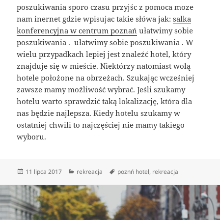
poszukiwania sporo czasu przyjśc z pomoca moze
nam inernet gdzie wpisujac takie słówa jak:
salka
konferencyjna w centrum poznań
ułatwimy sobie
poszukiwania . ułatwimy sobie poszukiwania . W
wielu przypadkach lepiej jest znaleźć hotel, który
znajduje się w mieście. Niektórzy natomiast wolą
hotele położone na obrzeżach. Szukając wcześniej
zawsze mamy możliwość wybrać. Jeśli szukamy
hotelu warto sprawdzić taką lokalizację, która dla
nas będzie najlepsza. Kiedy hotelu szukamy w
ostatniej chwili to najczęściej nie mamy takiego
wyboru.
Data
Kategorie
Tagi
11 lipca 2017
rekreacja
poznń hotel
,
rekreacja
publikacji