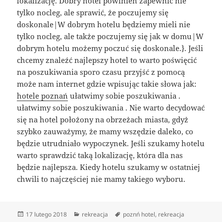
lokalizację. Dobry hotel powinien zapewnić nie
tylko nocleg, ale sprawić, że poczujemy się
doskonale|W dobrym hotelu będziemy mieli nie
tylko nocleg, ale także poczujemy się jak w domu|W
dobrym hotelu możemy poczuć się doskonale.}. Jeśli
chcemy znaleźć najlepszy hotel to warto poświęcić
na poszukiwania sporo czasu przyjść z pomocą
może nam internet gdzie wpisując takie słowa jak:
hotele poznań
ułatwimy sobie poszukiwania .
ułatwimy sobie poszukiwania . Nie warto decydować
się na hotel położony na obrzeżach miasta, gdyż
szybko zauważymy, że mamy wszędzie daleko, co
będzie utrudniało wypoczynek. Jeśli szukamy hotelu
warto sprawdzić taką lokalizację, która dla nas
będzie najlepsza. Kiedy hotelu szukamy w ostatniej
chwili to najczęściej nie mamy takiego wyboru.
Data
Kategorie
Tagi
17 lutego 2018
rekreacja
poznń hotel
,
rekreacja