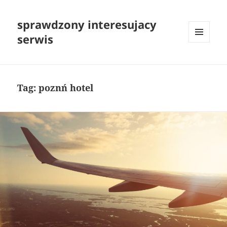
sprawdzony interesujacy
serwis
MENU
I
WIDGETY
Tag:
poznń hotel