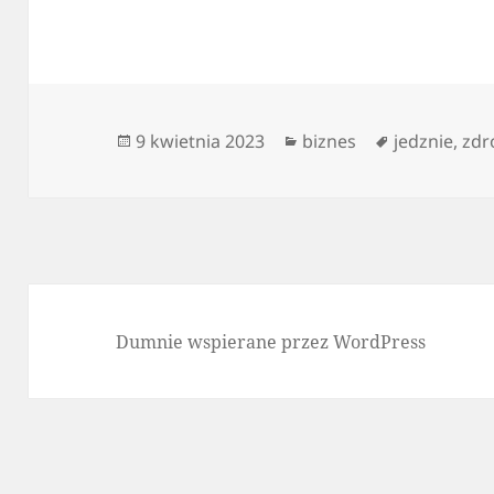
Data
Kategorie
Tagi
9 kwietnia 2023
biznes
jedznie
,
zdr
publikacji
Dumnie wspierane przez WordPress