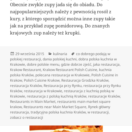
Obecnie zwykle zupy jada się do obiadu. Do
najpopularniejszych należy z pewnością rosół z
kury, z którego sporządzić można inne zupy takie
jak na przykład zupę pomidorową. Do znanych
krajowych zup należy też krupki.
Data
Kategorie
Tagi
29 września 2015
kulinaria
co dobrego podają w
publikacji
polskiej restauracji
,
dania polskiej kuchni
,
dobra polska kuchnia w
Krakowie
,
dobre polskie menu
,
gdzie dobrze zjeść
,
jaka restauracja
,
Krakow Restaurant
,
Krakow Restaurant Polish Cuisine
,
kuchnia
polska Kraków
,
polecana restauracja w Krakowie
,
Polish Cuisine in
Krakow
,
Polish Cuisine Krakow
,
Restauracja Grodzka Kraków
,
restauracja Kraków
,
Restauracja przy Rynku
,
restauracja przy Rynku
Kraków
,
restauracja w Krakowie
,
restauracja z kuchnią polską w
Krakowie
,
restauracja z polską kuchnią Kraków
,
restauracje Kraków
,
Restaurants in Main Market
,
restaurants main market square
krakow
,
Restaurants near Main Market Square
,
Rynek główny
restauracja
,
tradycyjna polska kuchnia Kraków
,
w restauracji
,
zobacz o restauracji