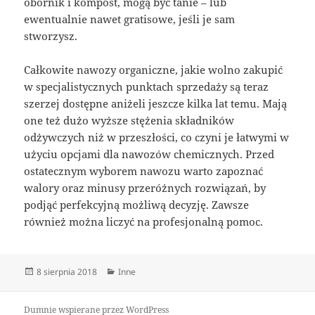
obornik i kompost, mogą być tanie – lub
ewentualnie nawet gratisowe, jeśli je sam
stworzysz.
Całkowite nawozy organiczne, jakie wolno zakupić
w specjalistycznych punktach sprzedaży są teraz
szerzej dostępne aniżeli jeszcze kilka lat temu. Mają
one też dużo wyższe stężenia składników
odżywczych niż w przeszłości, co czyni je łatwymi w
użyciu opcjami dla nawozów chemicznych. Przed
ostatecznym wyborem nawozu warto zapoznać
walory oraz minusy przeróżnych rozwiązań, by
podjąć perfekcyjną możliwą decyzję. Zawsze
również można liczyć na profesjonalną pomoc.
Data
Kategorie
8 sierpnia 2018
Inne
publikacji
Dumnie wspierane przez WordPress