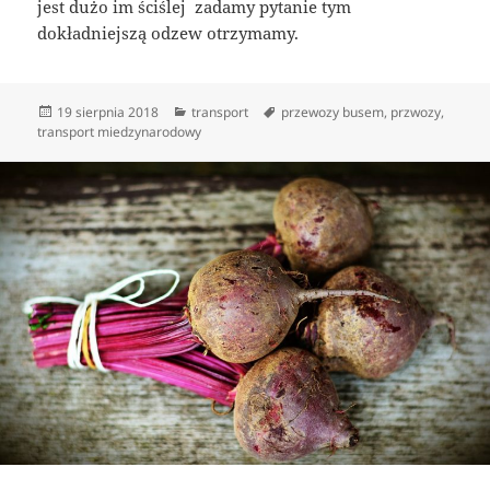
jest dużo im ściślej zadamy pytanie tym
dokładniejszą odzew otrzymamy.
Data
Kategorie
Tagi
19 sierpnia 2018
transport
przewozy busem
,
przwozy
,
publikacji
transport miedzynarodowy