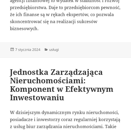
agencji finansowej to wydatek w stabilność i rozwój
przedsiębiorstwa. Daje to przedsiębiorcom pewność,
że ich finanse są w rękach ekspertów, co pozwala
skoncentrować się na realizacji sukcesów
biznesowych.
Data
Kategorie
7 stycznia 2024
usługi
publikacji
Jednostka Zarządzająca
Nieruchomościami:
Komponent w Efektywnym
Inwestowaniu
W dzisiejszym dynamicznym rynku nieruchomości,
posiadacze i inwestorzy coraz regularniej korzystają
z usług biur zarządzania nieruchomościami. Takie