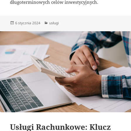
długoterminowych celów inwestycyjnych.
Data
Kategorie
6 stycznia 2024
usługi
publikacji
Usługi Rachunkowe: Klucz