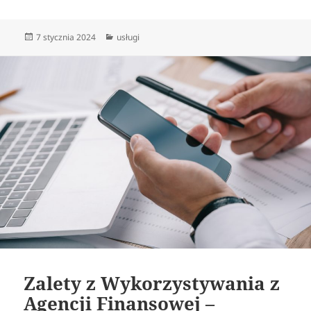
Data
Kategorie
7 stycznia 2024
usługi
publikacji
Zalety z Wykorzystywania z
Agencji Finansowej –