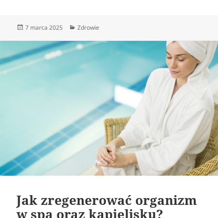
Data
Kategorie
7 marca 2025
Zdrowie
publikacji
Jak zregenerować organizm
w spa oraz kąpielisku?